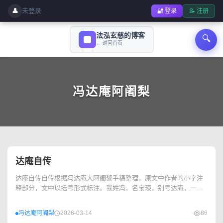
👤
未登录
🔐 登录
📝 注册
法泓玄慈的博客
🔍
← 返回首页
冯达庵阿阇梨
达庵自传
达庵自传自传根据冯达庵大阿阇黎手稿整理，原文中作者的小字注
释部分，文中以括号形式标注。我姓冯，名宝瑛，别号达庵，一八
八六年二月二十一日出生于惠州。籍贯虽属博罗...
冯达庵阿阇梨
2026-03-14
86