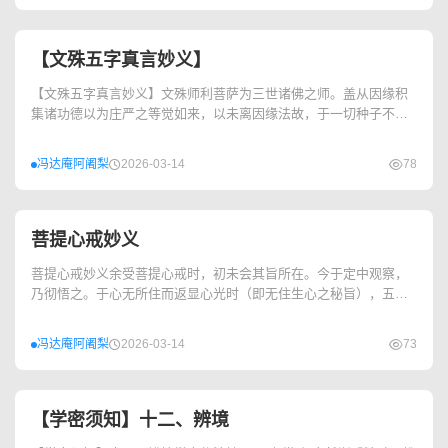
【文殊五字真言妙义】
【文殊五字真言妙义】文殊师利菩萨为三世诸佛之师。盖从因缘积
集诸功德以为庄严之等觉如来，以未离因缘法故，于一切种子不能
自在发现，必须进修文殊三昧，不受因缘法束缚，...
冯达庵阿阇梨
2026-03-14
78
菩提心戒妙义
菩提心戒妙义余受菩提心戒时，初未会其旨所在。今于定中观察，
乃彻悟之。于心无所住而返显心光时（即无住生心之秘旨），五分
法身顿彰。即以此为戒体而求四威仪之保任不失也...
冯达庵阿阇梨
2026-03-14
73
【学密须知】十二、辨境