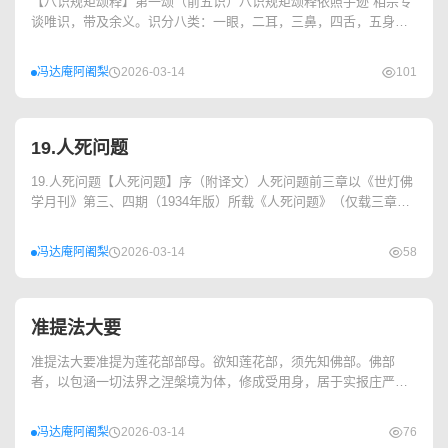
【八识规矩颂释】第一颂（前五识）八识规矩颂释依照手迹 相宗专
谈唯识，带及余义。识分八类：一眼，二耳，三鼻，四舌，五身，
六意，七末那，八阿赖耶。此中法理...
冯达庵阿阇梨
2026-03-14
101
19.人死问题
19.人死问题【人死问题】序（附译文）人死问题前三章以《世灯佛
学月刊》第三、四期（1934年版）所载《人死问题》（仅载三章）
为底本，对校本为1937年广东汕头密...
冯达庵阿阇梨
2026-03-14
58
准提法大要
准提法大要准提为莲花部部母。欲知莲花部，须先知佛部。佛部
者，以包涵一切法界之涅槃境为体，修成受用身，居于实报庄严
土。本非吾人所能接近。我佛慈悲，欲将种种法性示现...
冯达庵阿阇梨
2026-03-14
76