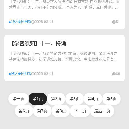
【学密须知】十二、辨境学人依法持诵,日有常功,自然渐感法验。惟
境界正当与否，不可不细加分辨。 吾人为六尘所惑，耳目昏迷。人
趣环境中，眼所见者限于当前最...
冯达庵阿阇梨
2026-03-14
51
【学密须知】十一、持诵
【学密须知】十一、持诵持诵为密宗要道，亟须说明。金刚法界之
持诵法精细微妙，初学遽难契机，暂置弗论。今惟就莲花法界言
之。 凡曾如法忏悔，持菩提心戒，得入...
冯达庵阿阇梨
2026-03-14
86
第一页
第1页
第2页
第3页
第4页
第5页
第6页
第7页
第8页
下一页
最后一页