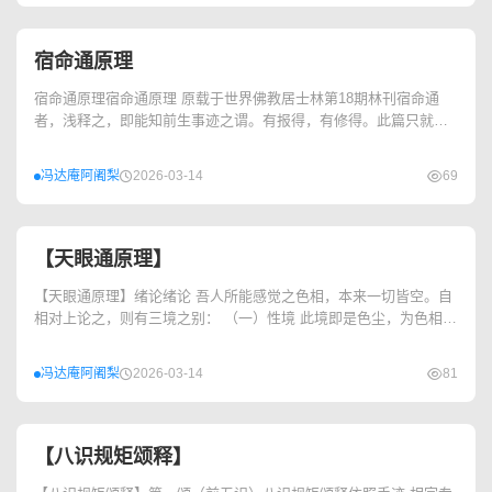
宿命通原理
宿命通原理宿命通原理 原载于世界佛教居士林第18期林刊宿命通
者，浅释之，即能知前生事迹之谓。有报得，有修得。此篇只就报
得一类。不以佛典作解，而...
冯达庵阿阇梨
2026-03-14
69
【天眼通原理】
【天眼通原理】绪论绪论 吾人所能感觉之色相，本来一切皆空。自
相对上论之，则有三境之别： （一）性境 此境即是色尘，为色相中
之最正...
冯达庵阿阇梨
2026-03-14
81
【八识规矩颂释】