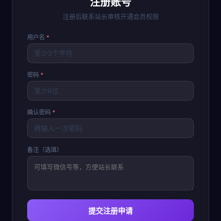
注册账号
注册后联系站长审核开通会员权限
用户名
*
密码
*
确认密码
*
备注（选填）
提交注册申请