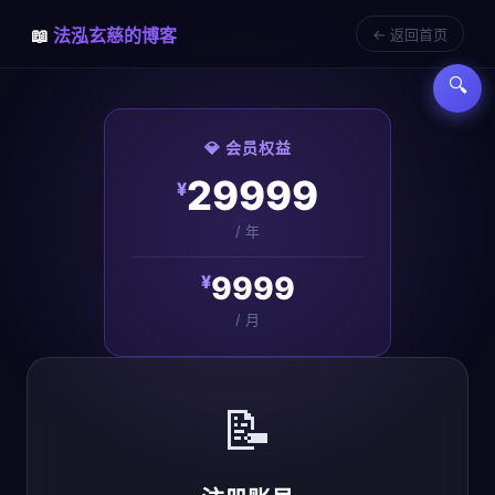
📖
法泓玄慈的博客
← 返回首页
🔍
💎 会员权益
29999
¥
/ 年
9999
¥
/ 月
📝