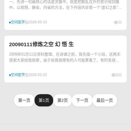
一、先讲一句最核心的话虚灵腹中，就是把散乱在外的意识收回腹
中，以观想、静坐、内省的方法，在下丹田内孕育一个“虚幻之影”，
再慢慢把它养成“小真人”的过程。...
空间医学
2026-05-10
11
20090111修炼之空 幻 悟 生
2009年01月11日资科整理，在讲课之前，我先插一个小段，这两天
感谢大家给我按摩，由于给我按摩有的人可能累着了，有的发烧，
有的身体疼痛，有的有各种各样的变化，...
空间医学
2026-03-25
101
第一页
第1页
第2页
下一页
最后一页