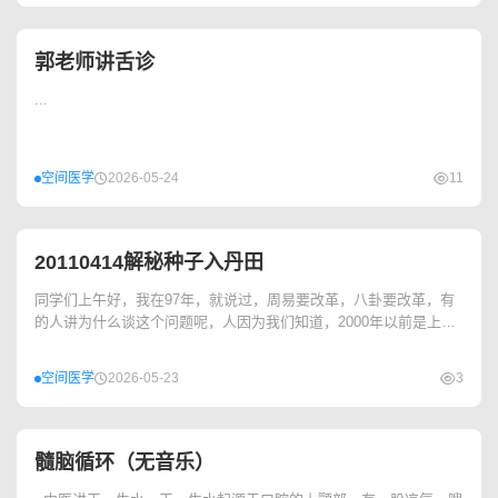
郭老师讲舌诊
...
空间医学
2026-05-24
11
20110414解秘种子入丹田
同学们上午好，我在97年，就说过，周易要改革，八卦要改革，有
的人讲为什么谈这个问题呢，人因为我们知道，2000年以前是上个
世纪，二十一世纪，我们要去考虑...
空间医学
2026-05-23
3
髓脑循环（无音乐）