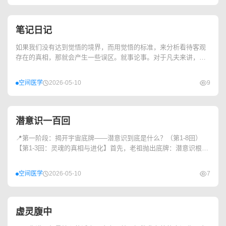
笔记日记
如果我们没有达到觉悟的境界，而用觉悟的标准，来分析看待客观
存在的真相，那就会产生一些误区。就事论事。对于凡夫来讲，只
要造恶业，一...
空间医学
2026-05-10
9
潜意识一百回
📍第一阶段：揭开宇宙底牌——潜意识到底是什么？（第1-8回）
【第1-3回：灵魂的真相与进化】首先，老祖抛出底牌：潜意识根本
不是心理学概念，它是生物的精神与灵...
空间医学
2026-05-10
7
虚灵腹中