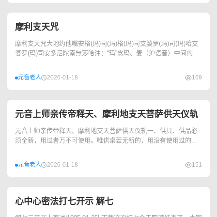
摩利支天咒
摩利支天咒大地约他嗡安格(玛)司(玛)格(玛)司支婆罗(玛)司(玛)哈支
婆罗(玛)司安多尼陀南無莎哈注：“玛”念玛、麦（沪语音）中间的
音，麦作国际...
元音老人
2026-01-18
169
元音上师亲传帝释天、摩利地支天菩萨供天仪轨
元音上师亲传帝释天、摩利地支天菩萨供天仪轨一、供具、供品必
须全新，用过者万不可使用。唯供桌若无新的，用没有使用过的新
布覆盖亦可。上年供天用过的供具，未作过他用者...
元音老人
2026-01-18
151
心中心密法打七开示 解七