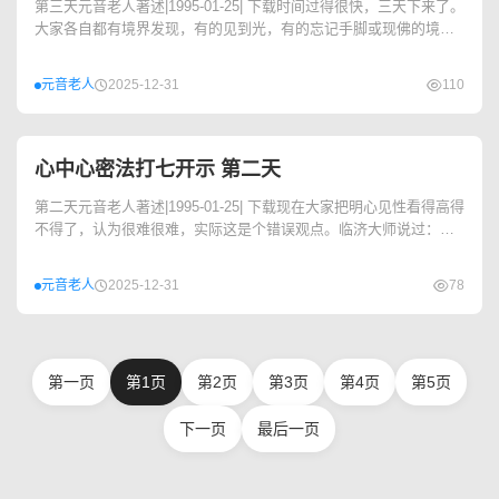
第三天元音老人著述|1995-01-25| 下载时间过得很快，三天下来了。
大家各自都有境界发现，有的见到光，有的忘记手脚或现佛的境界
等，不管现...
元音老人
2025-12-31
110
心中心密法打七开示 第二天
第二天元音老人著述|1995-01-25| 下载现在大家把明心见性看得高得
不得了，认为很难很难，实际这是个错误观点。临济大师说过：一
切众生皆有...
元音老人
2025-12-31
78
第一页
第1页
第2页
第3页
第4页
第5页
下一页
最后一页