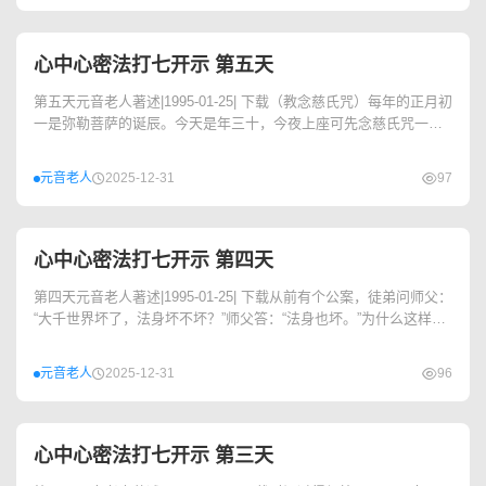
心中心密法打七开示 第五天
第五天元音老人著述|1995-01-25| 下载（教念慈氏咒）每年的正月初
一是弥勒菩萨的诞辰。今天是年三十，今夜上座可先念慈氏咒一百
零八遍，请...
元音老人
2025-12-31
97
心中心密法打七开示 第四天
第四天元音老人著述|1995-01-25| 下载从前有个公案，徒弟问师父：
“大千世界坏了，法身坏不坏？”师父答：“法身也坏。”为什么这样回
答，...
元音老人
2025-12-31
96
心中心密法打七开示 第三天