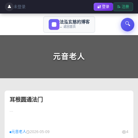
👤
未登录
🔐 登录
📝 注册
法泓玄慈的博客
🔍
← 返回首页
元音老人
耳根圆通法门
...
元音老人
2026-05-09
4