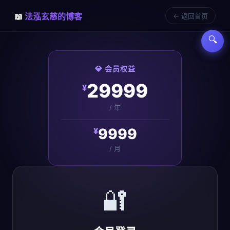
📖
法泓玄慈的博客
← 返回首页
🔍
💎 会员权益
29999
¥
/ 年
9999
¥
/ 月
🔐