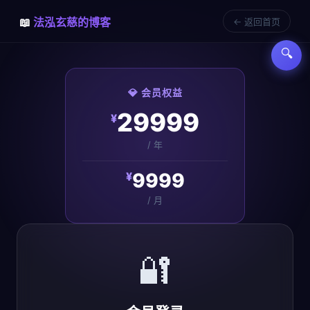
📖
法泓玄慈的博客
← 返回首页
🔍
💎 会员权益
29999
¥
/ 年
9999
¥
/ 月
🔐