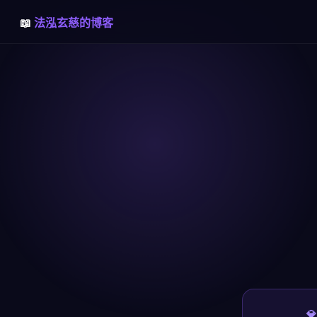
📖
法泓玄慈的博客
