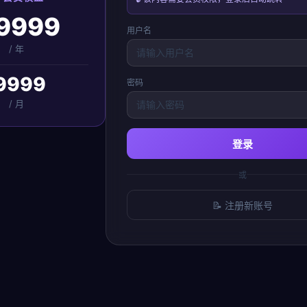
9999
用户名
/ 年
9999
密码
/ 月
登录
或
📝 注册新账号