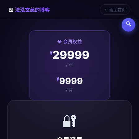
📖
法泓玄慈的博客
← 返回首页
🔍
💎 会员权益
29999
¥
/ 年
9999
¥
/ 月
🔐